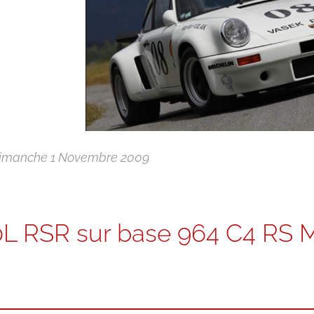
imanche 1 Novembre 2009
0L RSR sur base 964 C4 RS 