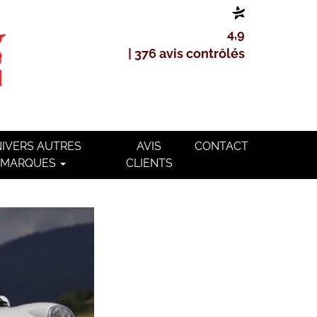
4,9
| 376 avis contrôlés
IVERS AUTRES
AVIS
CONTACT
MARQUES
CLIENTS